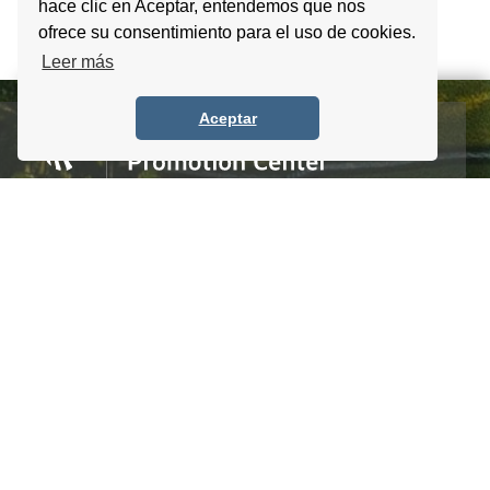
hace clic en Aceptar, entendemos que nos
ofrece su consentimiento para el uso de cookies.
Leer más
Aceptar
Homero #1303. Local 4 Col. Palmas Polanco,
CDMX, C.P. 11540, Mexico
Tel. +52 (55) 5083 6055 / 56 / 57
info@itpccdmx.mx
SUSCRIBETE AL BOLETÍN
Regístrate y recibe antes que nadie noticias y