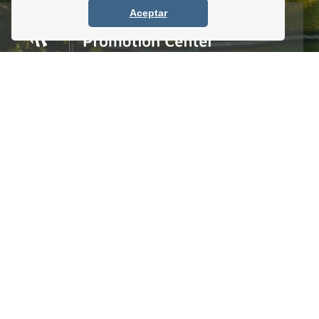
Aceptar
Homero #1303. Local 4 Col. Palmas Polanco,
CDMX, C.P. 11540, Mexico
Tel. +52 (55) 5083 6055 / 56 / 57
info@itpccdmx.mx
SUSCRIBETE AL BOLETÍN
Regístrate y recibe antes que nadie noticias y
promociones
Enviar