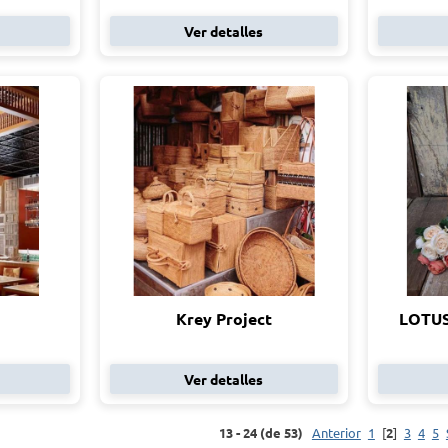
Ver detalles
Krey Project
LOTU
Ver detalles
13 - 24 (de 53)
Anterior
1
[
2
]
3
4
5