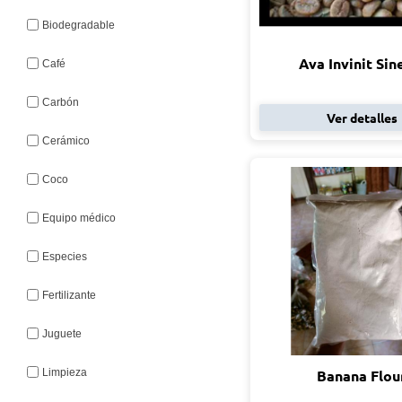
Biodegradable
Ava Invinit Sin
Café
Carbón
Ver detalles
Cerámico
Coco
Equipo médico
Especies
Fertilizante
Juguete
Limpieza
Banana Flou