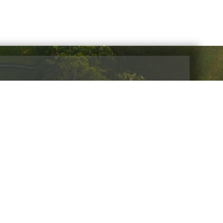
cias y promociones
Enviar
Galería Expos y Eventos
Galería Encuentros de Negocios
Videos Eventos
Videos Productos
Providers