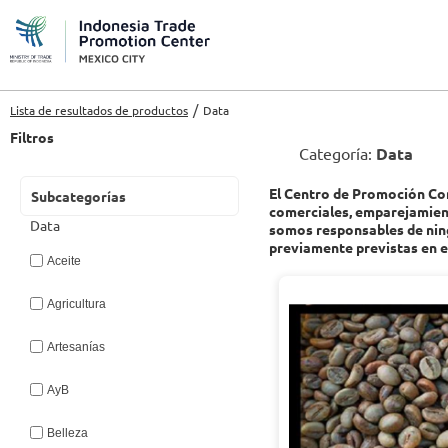
Lista de resultados de productos
Data
Filtros
Categoría:
Data
El Centro de Promoción Come
Subcategorías
comerciales, emparejamient
Data
somos responsables de ning
previamente previstas en e
Aceite
Agricultura
Artesanías
AyB
Belleza