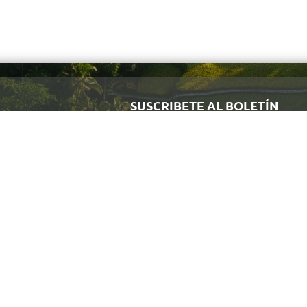
SUSCRIBETE AL BOLETÍN
Regístrate y recibe antes que nadie noti
Quiénes Somos
Indonesia
Trade Expo Indonesia
Exposiciones
Aviso de Privacidad