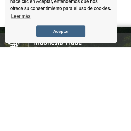
hace clic en Aceptar, entendemos que nos
ofrece su consentimiento para el uso de cookies.
Leer más
Aceptar
Homero #1303. Local 4 Col. Palmas Polanco,
CDMX, C.P. 11540, Mexico
Tel. +52 (55) 5083 6055 / 56 / 57
info@itpccdmx.mx