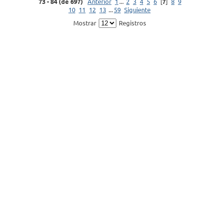
73 - 84 (de 697)
Anterior
1
...
2
3
4
5
6
[
7
]
8
9
10
11
12
13
...
59
Siguiente
Mostrar
Registros